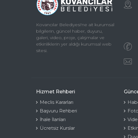
Kovancılar Belediyesi'ne ait kurumsal
bilgilerin, güncel haber, duyuru,
galeri, video, proje, çalışmalar ve
etkinliklerin yer aldığı kurumsal web
sitesi.
Hizmet Rehberi
Günce
Meclis Kararları
Habe
Başvuru Rehberi
Foto
İhale İlanları
Vide
Ücretsiz Kurslar
Etki
Duyu