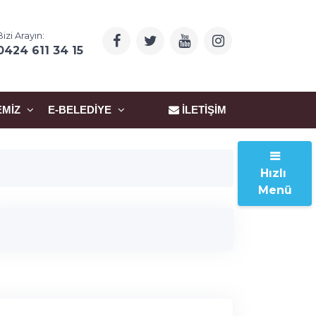
Bizi Arayın:
0424 611 34 15
EMIZ
E-BELEDIYE
İLETIŞIM
Hızlı
Menü