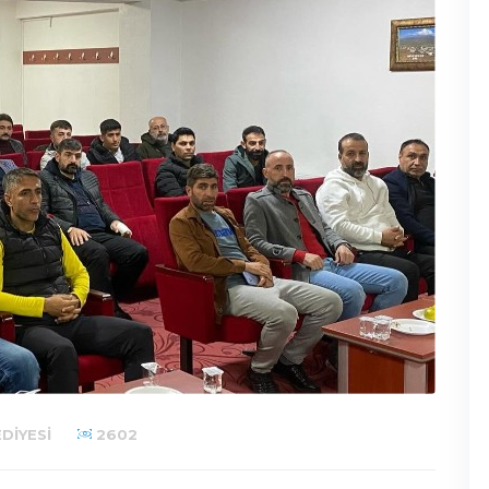
DIYESI
2602