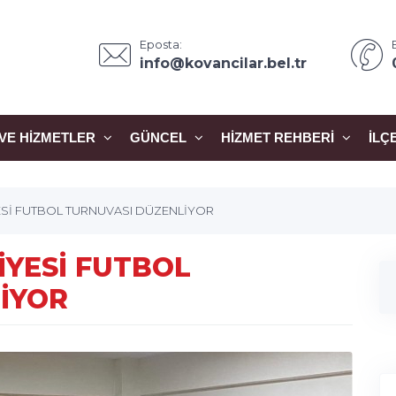
Eposta:
info@kovancilar.bel.tr
VE HIZMETLER
GÜNCEL
HIZMET REHBERI
İLÇ
ESİ FUTBOL TURNUVASI DÜZENLİYOR
İYESİ FUTBOL
İYOR