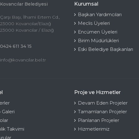
Kurumsal
Kovancılar Belediyesi
Başkan Yardımcıları
Çarşı Başı, İlhami Ertem Cd.,
Meclis Üyeleri
23000 Kovancılar/Elazığ
23000 Kovancılar / Elazığ
Encümen Üyeleri
Birim Müdürlükleri
0424 611 34 15
Eski Belediye Başkanları
info@kovancilar.bel.tr
l
Proje ve Hizmetler
rler
Devam Eden Projeler
 Galeri
Tamamlanan Projeler
olar
Planlanan Projeler
nlik Takvimi
Hizmetlerimiz
rular