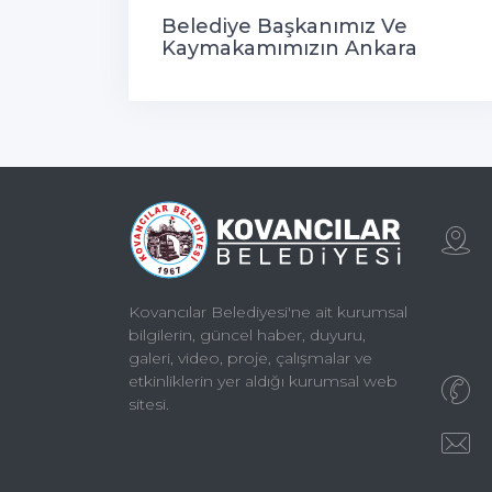
Belediye Başkanımız Ve
Kaymakamımızın Ankara
Ziyaretleri
Kovancılar Belediyesi'ne ait kurumsal
bilgilerin, güncel haber, duyuru,
galeri, video, proje, çalışmalar ve
etkinliklerin yer aldığı kurumsal web
sitesi.