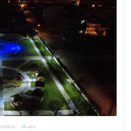
DIYESI
469