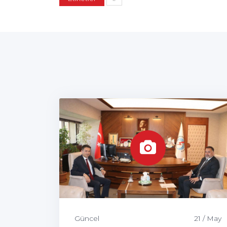
Güncel
21 / May