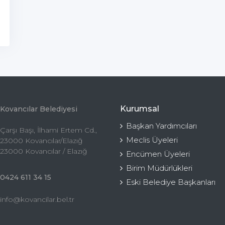
Kurumsal
Kovancılar Belediyesi
Başkan Yardımcıları
Çarşı Başı, İlhami Ertem Cd.,
Meclis Üyeleri
23000 Kovancılar/Elazığ
23000 Kovancılar / Elazığ
Encümen Üyeleri
Birim Müdürlükleri
0424 611 34 15
Eski Belediye Başkanları
info@kovancilar.bel.tr