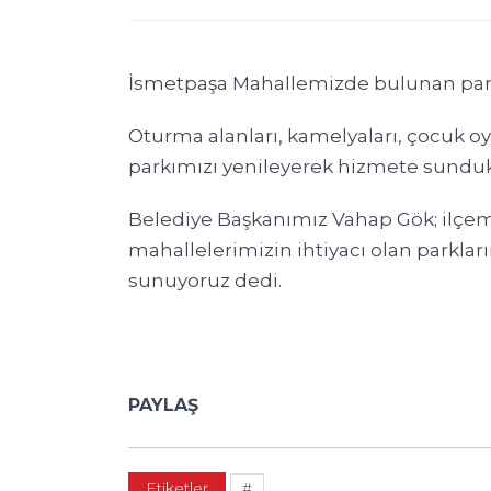
İsmetpaşa Mahallemizde bulunan park
Oturma alanları, kamelyaları, çocuk oyu
parkımızı yenileyerek hizmete sunduk
Belediye Başkanımız Vahap Gök; ilçemiz
mahallelerimizin ihtiyacı olan parkla
sunuyoruz dedi.
PAYLAŞ
Etiketler
#