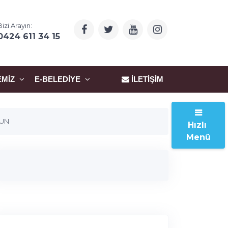
Bizi Arayın:
0424 611 34 15
EMIZ
E-BELEDIYE
İLETIŞIM
SUN
Hızlı
Menü