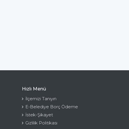
Hızlı Menü
İlçemizi Tanıyın
E-Belediye Borç Ödeme
İstek-Şikayet
Gizlilik Politikası