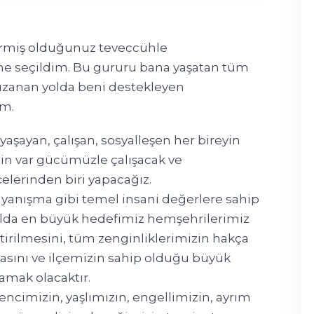
ermiş olduğunuz teveccühle
ine seçildim. Bu gururu bana yaşatan tüm
uzanan yolda beni destekleyen
ım.
aşayan, çalışan, sosyalleşen her bireyin
çin var gücümüzle çalışacak ve
çelerinden biri yapacağız.
dayanışma gibi temel insani değerlere sahip
yolda en büyük hedefimiz hemşehrilerimiz
iştirilmesini, tüm zenginliklerimizin hakça
masını ve ilçemizin sahip olduğu büyük
lamak olacaktır.
encimizin, yaşlımızın, engellimizin, ayrım