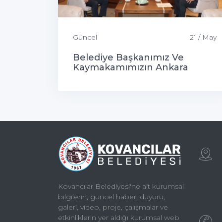
Güncel
21 / May
Belediye Başkanımız Ve
Kaymakamımızın Ankara
Ziyaretleri
Kovancılar Belediyesi'ne ait kurumsal
bilgilerin, güncel haber, duyuru,
galeri, video, proje, çalışmalar ve
etkinliklerin yer aldığı kurumsal web