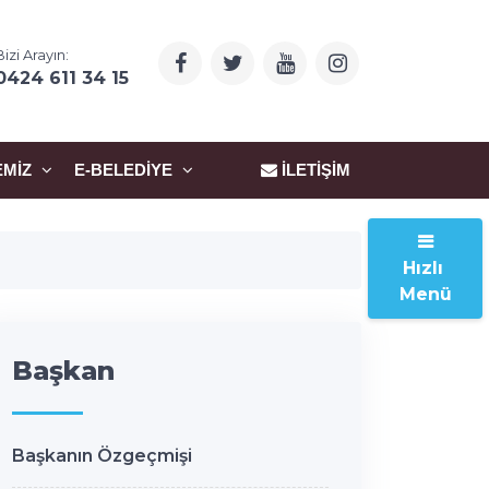
Bizi Arayın:
0424 611 34 15
EMIZ
E-BELEDIYE
İLETIŞIM
Hızlı
Menü
Başkan
Başkanın Özgeçmişi