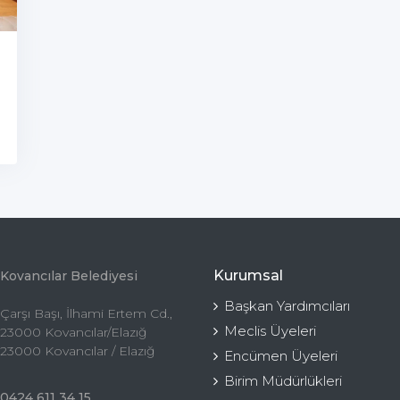
Kurumsal
Kovancılar Belediyesi
Başkan Yardımcıları
Çarşı Başı, İlhami Ertem Cd.,
Meclis Üyeleri
23000 Kovancılar/Elazığ
23000 Kovancılar / Elazığ
Encümen Üyeleri
Birim Müdürlükleri
0424 611 34 15