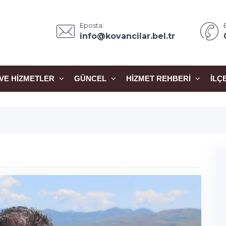
Eposta:
info@kovancilar.bel.tr
VE HIZMETLER
GÜNCEL
HIZMET REHBERI
İLÇ