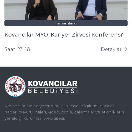
Tamamlandı
Kovancılar MYO 'Kariyer Zirvesi Konferensı'
Saat: 23:48 |
Detaylar
Kovancılar Belediyesi'ne ait kurumsal bilgilerin, güncel
haber, duyuru, galeri, video, proje, çalışmalar ve etkinliklerin
yer aldığı kurumsal web sitesi.