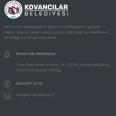
Kovancılar Belediyesi'ne ait kurumsal bilgilerin, güncel
haber, duyuru, galeri, video, proje, çalışmalar ve etkinliklerin
yer aldığı kurumsal web sitesi.
Kovancılar Belediyesi
Çarşı Başı, İlhami Ertem Cd., 23000 Kovancılar/Elazığ
23000 Kovancılar / Elazığ
0424 611 34 15
info@kovancilar.bel.tr