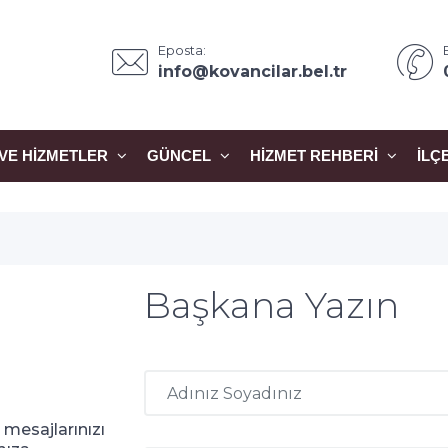
Eposta:
info@kovancilar.bel.tr
VE HIZMETLER
GÜNCEL
HIZMET REHBERI
İLÇ
Başkana Yazın
 mesajlarınızı