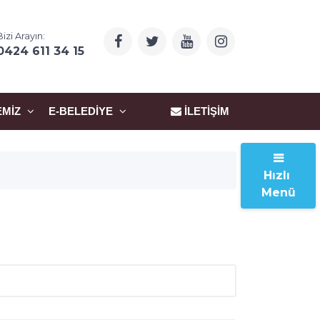
Bizi Arayın:
0424 611 34 15
EMIZ
E-BELEDIYE
İLETIŞIM
Hızlı
Menü