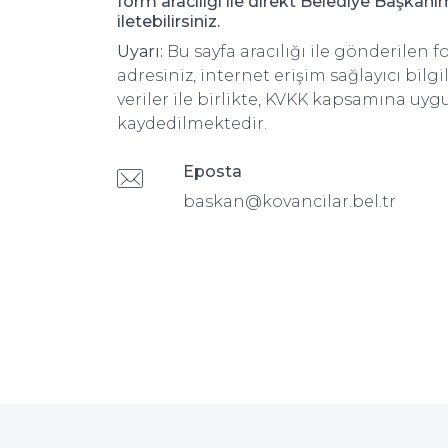
form aracılığı ile direkt Belediye Başkanı
iletebilirsiniz.
Uyarı:
Bu sayfa aracılığı ile gönderilen fo
adresiniz, internet erişim sağlayıcı bilgi
veriler ile birlikte, KVKK kapsamına uyg
kaydedilmektedir.
Eposta
baskan@kovancilar.bel.tr