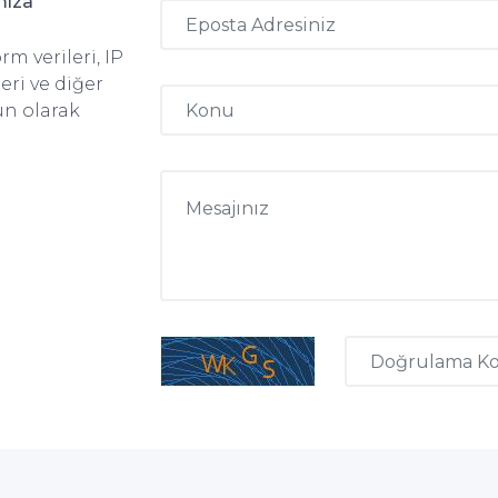
mıza
rm verileri, IP
leri ve diğer
un olarak