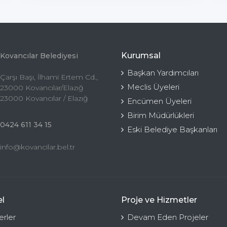
Kurumsal
Kovancılar Belediyesi
Başkan Yardımcıları
Çarşı Başı, İlhami Ertem Cd.,
Meclis Üyeleri
23000 Kovancılar/Elazığ
23000 Kovancılar / Elazığ
Encümen Üyeleri
Birim Müdürlükleri
0424 611 34 15
Eski Belediye Başkanları
info@kovancilar.bel.tr
l
Proje ve Hizmetler
rler
Devam Eden Projeler