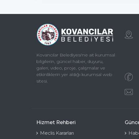
Kovancılar Belediyesi'ne ait kurumsal
bilgilerin, güncel haber, duyuru,
galeri, video, proje, çalışmalar ve
etkinliklerin yer aldığı kurumsal web
sitesi.
Hizmet Rehberi
Günce
Meclis Kararları
Habe