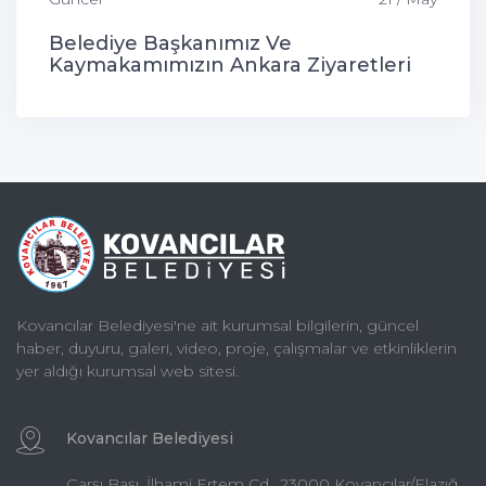
Belediye Başkanımız Ve
Kaymakamımızın Ankara Ziyaretleri
Kovancılar Belediyesi'ne ait kurumsal bilgilerin, güncel
haber, duyuru, galeri, video, proje, çalışmalar ve etkinliklerin
yer aldığı kurumsal web sitesi.
Kovancılar Belediyesi
Çarşı Başı, İlhami Ertem Cd., 23000 Kovancılar/Elazığ