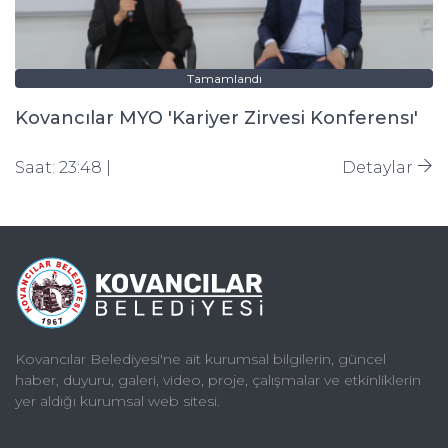
Tamamlandı
Kovancılar MYO 'Kariyer Zirvesi Konferensı'
Saat: 23:48 |
Detaylar
Kovancılar Belediyesi'ne ait kurumsal bilgilerin, güncel
haber, duyuru, galeri, video, proje, çalışmalar ve etkinliklerin
yer aldığı kurumsal web sitesi.