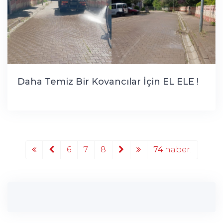
Daha Temiz Bir Kovancılar İçin EL ELE !
6
7
8
74
haber.