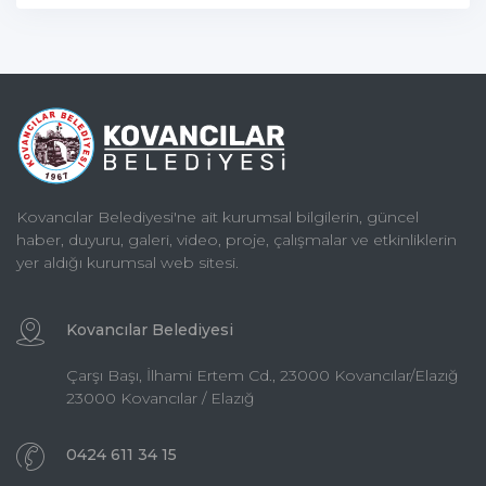
Kovancılar Belediyesi'ne ait kurumsal bilgilerin, güncel
haber, duyuru, galeri, video, proje, çalışmalar ve etkinliklerin
yer aldığı kurumsal web sitesi.
Kovancılar Belediyesi
Çarşı Başı, İlhami Ertem Cd., 23000 Kovancılar/Elazığ
23000 Kovancılar / Elazığ
0424 611 34 15