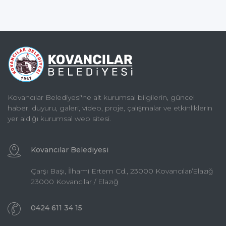
Kovancılar Belediyesi'ne ait kurumsal bilgilerin, güncel
haber, duyuru, galeri, video, proje, çalışmalar ve etkinliklerin
yer aldığı kurumsal web sitesi.
Kovancılar Belediyesi
Çarşı Başı, İlhami Ertem Cd., 23000 Kovancılar/Elazığ
23000 Kovancılar / Elazığ
0424 611 34 15