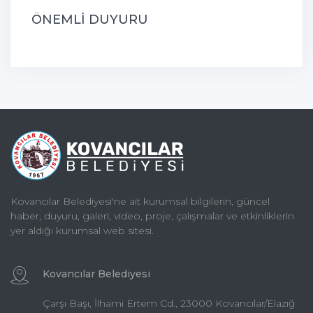
ÖNEMLİ DUYURU
Kovancılar Belediyesi'ne ait kurumsal bilgilerin, güncel
haber, duyuru, galeri, video, proje, çalışmalar ve etkinliklerin
yer aldığı kurumsal web sitesi.
Kovancılar Belediyesi
Çarşı Başı, İlhami Ertem Cd., 23000 Kovancılar/Elazığ