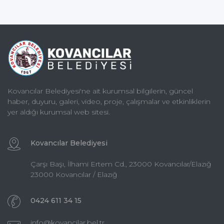
Kovancılar Belediyesi'ne ait kurumsal bilgilerin, güncel
haber, duyuru, galeri, video, proje, çalışmalar ve etkinliklerin
yer aldığı kurumsal web sitesi.
Kovancılar Belediyesi
Çarşı Başı, İlhami Ertem Cd., 23000 Kovancılar/Elazığ
23000 Kovancılar / Elazığ
0424 611 34 15
info@kovancilar.bel.tr